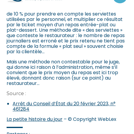
en comptant le nombre de serviettes utilisées,
au
obtenu via les factures de blanchisserie, diminué
contenu
de 10 % pour prendre en compte les serviettes
utilisées par le personnel, et multiplier ce résultat
par le ticket moyen d’un repas entrée-plat ou
plat-dessert. Une méthode dite « des serviettes »
que conteste le restaurateur : le nombre de repas
journaliers est erroné et le prix retenu ne tient pas
compte de la formule « plat seul » souvent choisie
par la clientèle…
Mais une méthode non contestable pour le juge,
qui donne ici raison à l’administration, même s’il
convient que le prix moyen du repas est ici trop
élevé, donnant donc raison (sur ce point) au
restaurateur…
Source :
Arrêt du Conseil d’État du 20 février 2023, n°
461284
La petite histoire du jour
– © Copyright WebLex