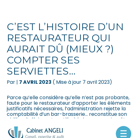
Créer et reprendre une activité
Pilotez votre gestion
C’EST L’HISTOIRE D’UN
Gérer votre quotidien
Suivre votre comptabilité
RESTAURATEUR QUI
AURAIT DÛ (MIEUX ?)
Piloter votre entreprise
Gérer vos ressources humaines
COMPTER SES
Développer votre entreprise
Dématérialiser vos documents
SERVIETTES…
Construire votre patrimoine
Par
|
7 AVRIL 2023
( Mise à jour 7 avril 2023)
Être prêt pour la facturation
Parce qu’elle considère qu’elle n’est pas probante,
électronique
faute pour le restaurateur d’apporter les éléments
justificatifs nécessaires, l’administration rejette la
comptabilité d’un bar-brasserie… reconstitue son
chiffre d’affaires et rectifie à la hausse son impôt
sur les bénéfices…
Sa méthode ? Calculer le nombre de repas servis
Aller