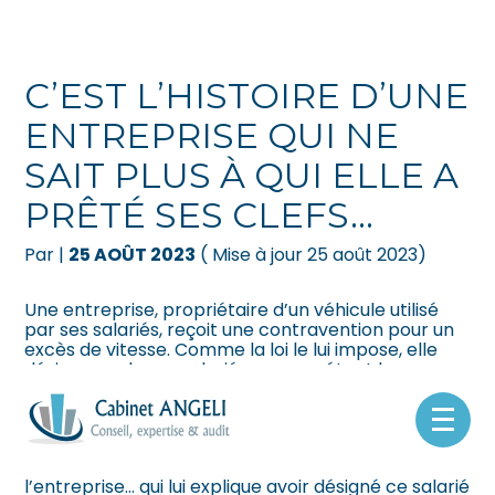
Créer et reprendre une activité
Pilotez votre gestion
C’EST L’HISTOIRE D’UNE
Gérer votre quotidien
Suivre votre comptabilité
ENTREPRISE QUI NE
SAIT PLUS À QUI ELLE A
Piloter votre entreprise
Gérer vos ressources humaines
PRÊTÉ SES CLEFS…
Développer votre entreprise
Dématérialiser vos documents
Par
|
25 AOÛT 2023
( Mise à jour 25 août 2023)
Construire votre patrimoine
Une entreprise, propriétaire d’un véhicule utilisé
par ses salariés, reçoit une contravention pour un
Être prêt pour la facturation
excès de vitesse. Comme la loi le lui impose, elle
électronique
désigne un de ses salariés comme étant le
conducteur du véhicule au moment de l’infraction…
Mais quand le salarié reçoit la contravention, il
Aller
conteste être l’auteur de l’infraction.
au
L’administration se tourne donc à nouveau vers
contenu
l’entreprise… qui lui explique avoir désigné ce salarié