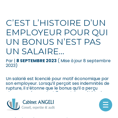
Créer et reprendre une activité
Pilotez votre gestion
C’EST L’HISTOIRE D’UN
Gérer votre quotidien
Suivre votre comptabilité
EMPLOYEUR POUR QUI
UN BONUS N’EST PAS
Piloter votre entreprise
Gérer vos ressources humaines
UN SALAIRE…
Développer votre entreprise
Dématérialiser vos documents
Par
|
8 SEPTEMBRE 2023
( Mise à jour 8 septembre
2023)
Construire votre patrimoine
Un salarié est licencié pour motif économique par
Être prêt pour la facturation
son employeur. Lorsqu’il perçoit ses indemnités de
électronique
rupture, il s’étonne que le bonus qu’il a perçu
chaque année pendant 7 ans n’ait pas été inclus
dans le calcul de ses indemnités. Il réclame donc la
prise en compte de ce bonus…
Aller
« Non ! », refuse l’employeur : lorsque c’est
au
l’employeur qui fixe lui-même, de manière
contenu