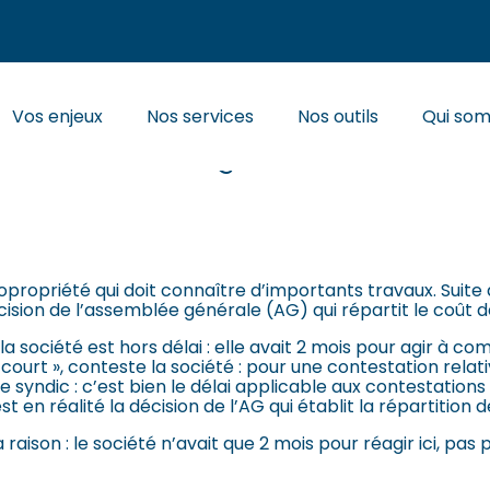
Principal
Vos enjeux
Nos services
Nos outils
Qui so
UNE SOCIÉTÉ QUI PREND LE
opropriété qui doit connaître d’importants travaux. Suite 
cision de l’assemblée générale (AG) qui répartit le coût 
 la société est hors délai : elle avait 2 mois pour agir à c
 court », conteste la société : pour une contestation rela
 le syndic : c’est bien le délai applicable aux contestation
st en réalité la décision de l’AG qui établit la répartition
 raison : le société n’avait que 2 mois pour réagir ici, pas 