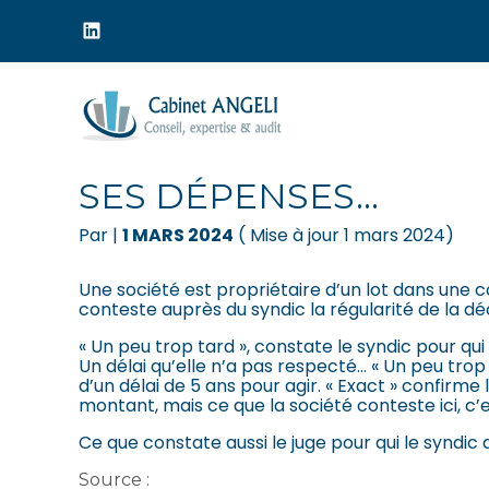
Menu
sub-
header
Aller
au
C’EST L’HISTOIRE D’
contenu
SES DÉPENSES…
Par
|
1 MARS 2024
( Mise à jour 1 mars 2024)
Une société est propriétaire d’un lot dans une c
conteste auprès du syndic la régularité de la dé
« Un peu trop tard », constate le syndic pour qui
Un délai qu’elle n’a pas respecté… « Un peu trop
d’un délai de 5 ans pour agir. « Exact » confirme
montant, mais ce que la société conteste ici, c’e
Ce que constate aussi le juge pour qui le syndic a
Source :