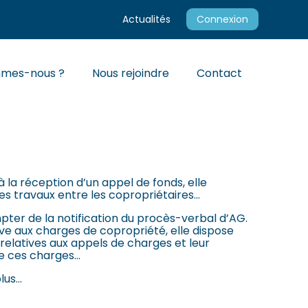
Actualités
Connexion
mmes-nous ?
Nous rejoindre
Contact
 TEMPS DE PENSER À
à la réception d’un appel de fonds, elle
des travaux entre les copropriétaires…
ompter de la notification du procès-verbal d’AG.
tive aux charges de copropriété, elle dispose
s relatives aux appels de charges et leur
 de ces charges…
plus…