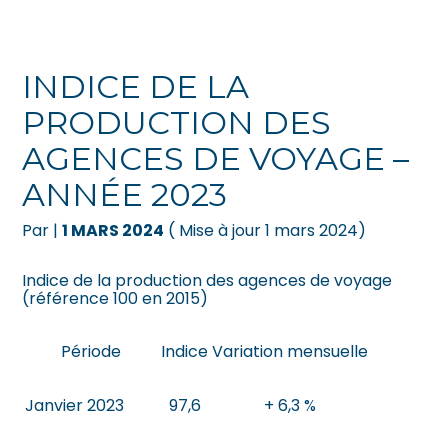
Créer et reprendre une activité
Pilotez votre gestion
INDICE DE LA
Gérer votre quotidien
Suivre votre comptabilité
PRODUCTION DES
AGENCES DE VOYAGE –
Piloter votre entreprise
Gérer vos ressources humaines
ANNÉE 2023
Développer votre entreprise
Dématérialiser vos documents
Par
|
1 MARS 2024
( Mise à jour 1 mars 2024)
Construire votre patrimoine
Indice de la production des agences de voyage
(référence 100 en 2015)
Être prêt pour la facturation
électronique
Période
Indice
Variation mensuelle
Janvier 2023
97,6
+ 6,3 %