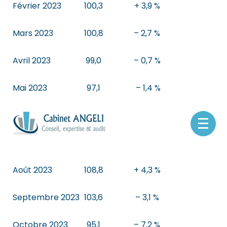
Février 2023
100,3
+ 3,9 %
Mars 2023
100,8
– 2,7 %
Avril 2023
99,0
– 0,7 %
Mai 2023
97,1
– 1,4 %
Juin 2023
92,3
– 2,7 %
Aller
au
Juillet 2023
102,1
+ 2,0 %
contenu
Août 2023
108,8
+ 4,3 %
Septembre 2023
103,6
– 3,1 %
Octobre 2023
95,1
– 7,2 %