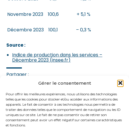
Novembre 2023
100,6
+ 5,1 %
Décembre 2023
100,1
– 0,3 %
Source :
Indice de production dans les services –
Décembre 2023 (insee.fr)
Partager :
Gérer le consentement
FaceBook
Twitter
LinkedIn
Pour offrir les meilleures expériences, nous utilisons des technologies
telles que les cookies pour stocker et/ou accéder aux informations des
appareils. Le fait de consentir à ces technologies nous permettra de
traiter des données telles que le comportement de navigation ou les ID
uniques sur ce site. Le fait de ne pas consentir ou de retirer son
consentement peut avoir un effet négatif sur certaines caractéristiques
et fonctions.