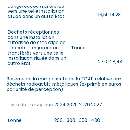
thermique de déchets
Tonne
contenu
dangereux ou transférés
vers une telle installation
13,51
14,23
située dans un autre État
Déchets réceptionnés
dans une installation
autorisée de stockage de
déchets dangereux ou
Tonne
transférés vers une telle
installation située dans un
27,01
28,44
autre État
Barème de la composante de la TGAP relative aux
déchets radioactifs métalliques (exprimé en euros
par unité de perception)
Unité de perception
2024
2025
2026
2027
Tonne
200
300
350
400