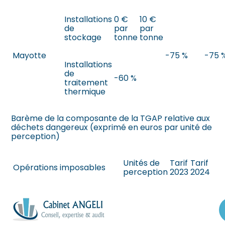
Installations
0 €
10 €
de
par
par
stockage
tonne
tonne
Mayotte
-75 %
-75 
Installations
de
-60 %
traitement
thermique
Barème de la composante de la TGAP relative aux
déchets dangereux (exprimé en euros par unité de
perception)
Unités de
Tarif
Tarif
Opérations imposables
perception
2023
2024
Déchets réceptionnés
dans une installation
Aller
autorisée de traitement
au