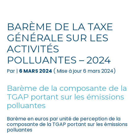
Créer et reprendre une activité
Pilotez votre gestion
BARÈME DE LA TAXE
Gérer votre quotidien
Suivre votre comptabilité
GÉNÉRALE SUR LES
ACTIVITÉS
Piloter votre entreprise
Gérer vos ressources humaines
POLLUANTES – 2024
Développer votre entreprise
Dématérialiser vos documents
Par
|
6 MARS 2024
( Mise à jour 6 mars 2024)
Construire votre patrimoine
Barème de la composante de la
Être prêt pour la facturation
TGAP portant sur les émissions
électronique
polluantes
Barème en euros par unité de perception de la
composante de la TGAP portant sur les émissions
polluantes