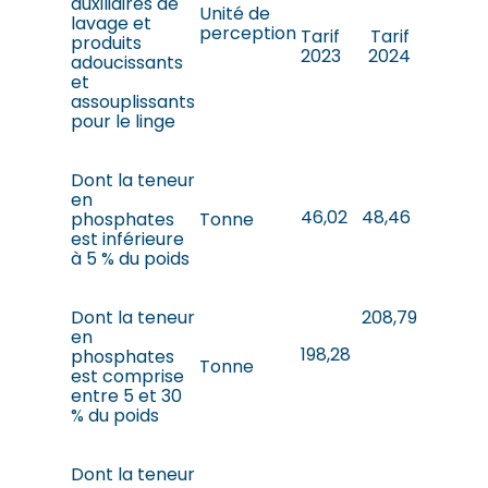
auxiliaires de
Unité de
lavage et
perception
Tarif
Tarif
produits
2023
2024
adoucissants
et
assouplissants
pour le linge
Dont la teneur
en
46,02
48,46
phosphates
Tonne
est inférieure
à 5 % du poids
Dont la teneur
208,79
en
198,28
phosphates
Tonne
est comprise
entre 5 et 30
% du poids
Dont la teneur