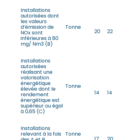
Installations
autorisées dont
les valeurs
d’émission de
Tonne
20
22
NOx sont
inférieures à 80
mg/ Nm3 (B)
Installations
autorisées
réalisant une
valorisation
énergétique
Tonne
élevée dont le
14
14
rendement
énergétique est
supérieur ou égal
à 0,65 (C)
Installations
relevant à la fois
Tonne
17
20
des A et B