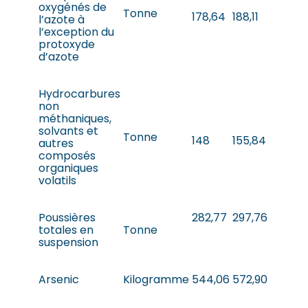
oxygénés de
Tonne
178,64
188,11
l’azote à
l’exception du
protoxyde
d’azote
Hydrocarbures
non
méthaniques,
solvants et
Tonne
148
155,84
autres
composés
organiques
volatils
Poussières
282,77
297,76
totales en
Tonne
suspension
Arsenic
Kilogramme
544,06
572,90