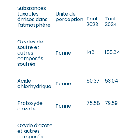
Substances
taxables
Unité de
Tarif
Tarif
émises dans
perception
2023
2024
l’atmosphère
Oxydes de
soufre et
148
155,84
autres
Tonne
composés
soufrés
Acide
50,37
53,04
Tonne
chlorhydrique
Protoxyde
75,58
79,59
Tonne
d’azote
Oxyde d’azote
et autres
composés