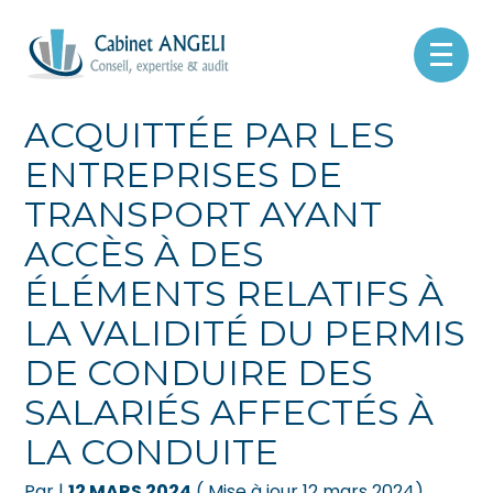
Créer et reprendre une activité
Pilotez votre gestion
Aller
au
REDEVANCE
contenu
Gérer votre quotidien
Suivre votre comptabilité
ACQUITTÉE PAR LES
ENTREPRISES DE
Piloter votre entreprise
Gérer vos ressources humaines
TRANSPORT AYANT
Développer votre entreprise
Dématérialiser vos documents
ACCÈS À DES
Construire votre patrimoine
ÉLÉMENTS RELATIFS À
LA VALIDITÉ DU PERMIS
Être prêt pour la facturation
électronique
DE CONDUIRE DES
SALARIÉS AFFECTÉS À
LA CONDUITE
Par
|
12 MARS 2024
( Mise à jour 12 mars 2024)