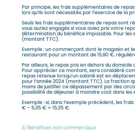
Par principe, les frais supplémentaires de repas
lors qu’ils sont nécessités par l’exercice de la p
Seuls les frais supplémentaires de repas sont ré
vous auriez engagés si vous aviez pris votre re
détermination du bénéfice imposable. Pour les ex
(montant TTC).
Exemple : un commerçant dont le magasin et le
restaurant pour un montant de 15,90 €, régulièreme
Par ailleurs, le repas pris en dehors du domici
Pour apprécier ce montant, sera considéré comm
repas retenue lorsqu’un salarié est en déplacem
pour l’année 2024 (montant TTC). La fraction qu
moins de justifier ce dépassement par des circo
possibilité de déjeuner à moindre coût dans les 
Exemple : si, dans l’exemple précédent, les frais
€ – 5,35 € = 15,35 €.
2/ Bénéfices non commerciaux