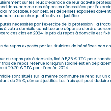
ièrement sur les lieux d’exercice de leur activité professi
onditions, comme des dépenses nécessitées par l’exercic
al imposable. Pour cela, les dépenses exposées doivent r
ndre à une charge effective et justifiée.
putés nécessités par l’exercice de la profession : la frac
pas à votre domicile constitue une dépense d’ordre person
ercices clos en 2024, le prix du repas à domicile est fix
s de repas exposés par les titulaires de bénéfices non 
eur du repas pris à domicile, fixé à 5,35 € TTC pour l’année
ur frais de repas retenue lorsqu’un salarié est en dépla
ixée à 20,70 € TTC pour l’année 2024.
domicile sont situés sur la même commune se rend sur un 
nt de 25 €, dûment justifiés. Les frais qu’il peut déduire 