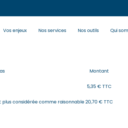
Principal
Vos enjeux
Nos services
Nos outils
Qui so
ES DE REPAS – 2024
pas
Montant
5,35 € TTC
st plus considérée comme raisonnable
20,70 € TTC