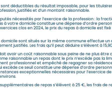
 sont déductibles du résultat imposable, pour les titulair
rofession, justifiés et d’un montant raisonnable.
putés nécessités par l’exercice de la profession : la frac
pas à votre domicile constitue une dépense d’ordre person
ercices clos en 2024, le prix du repas à domicile est fix
 domicile sont situés sur la même commune effectue un d
nt justifiés. Les frais qu’il peut déduire s’élèvent à 15,9
le doit avoir un coût raisonnable sous peine de ne plus ê
e raisonnable un repas dont le prix n’excède pas la limi
ent professionnel et empêché de regagner sa résidence ou 
i excède ce seuil constitue une dépense d’ordre personne
nstances exceptionnelles nécessaires pour l’exercice de l
environs.
 supplémentaires de repas s’élèvent à 25 €, les frais de r