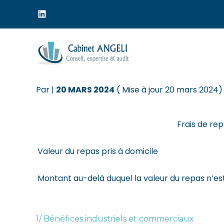
Menu
sub-
header
Aller
au
FRAIS SUPPLÉMENTAIR
contenu
Par
|
20 MARS 2024
( Mise à jour 20 mars 2024)
Frais de re
Valeur du repas pris à domicile
Montant au-delà duquel la valeur du repas n’e
1/ Bénéfices industriels et commerciaux