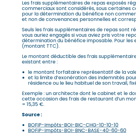
Les frais supplémentaires de repas exposés régul
commerciaux sont considérés, sous certaines c
pour la détermination du bénéfice non commerci
et non de convenances personnelles et correspo
Seuls les frais supplémentaires de repas sont ré
vous auriez engagés si vous aviez pris votre re
détermination du bénéfice imposable. Pour les ex
(montant TTC).
Le montant déductible des frais supplémentaire
existant entre :
le montant forfaitaire représentatif de la val
et la limite d’exonération des indemnités po
résidence ou le lieu habituel de son travail, f
Exemple : un architecte dont le cabinet et le 
cette occasion des frais de restaurant d’un monta
= 15,35 €.
Source :
BOFiP-Impôts-BOI-BIC-CHG-10-10-10
BOFiP-Impôts-BOI-BNC-BASE-40-60-60