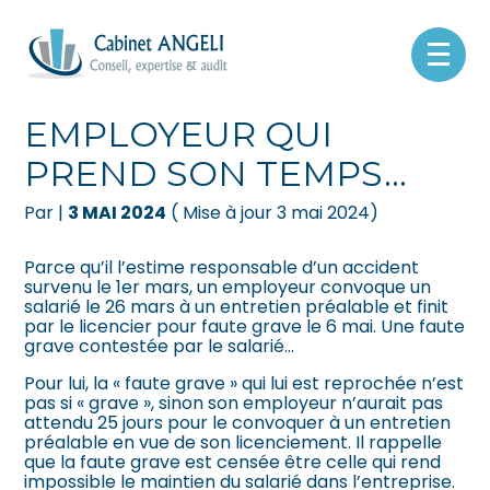
Créer et reprendre une activité
Pilotez votre gestion
Aller
au
C’EST L’HISTOIRE D’UN
contenu
Gérer votre quotidien
Suivre votre comptabilité
EMPLOYEUR QUI
PREND SON TEMPS…
Piloter votre entreprise
Gérer vos ressources humaines
Par
|
3 MAI 2024
( Mise à jour 3 mai 2024)
Développer votre entreprise
Dématérialiser vos documents
Parce qu’il l’estime responsable d’un accident
Construire votre patrimoine
survenu le 1er mars, un employeur convoque un
salarié le 26 mars à un entretien préalable et finit
par le licencier pour faute grave le 6 mai. Une faute
Être prêt pour la facturation
grave contestée par le salarié…
électronique
Pour lui, la « faute grave » qui lui est reprochée n’est
pas si « grave », sinon son employeur n’aurait pas
attendu 25 jours pour le convoquer à un entretien
préalable en vue de son licenciement. Il rappelle
que la faute grave est censée être celle qui rend
impossible le maintien du salarié dans l’entreprise.