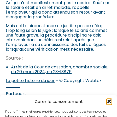
Ce qui n’est manifestement pas le cas ici… Sauf que
le salarié était en arrêt maladie, rappelle
l’employeur qui a donc attendu son retour avant
d’engager la procédure…
Mais cette circonstance ne justifie pas ce délai,
trop long selon le juge : lorsque le salarié commet
une faute grave, la procédure disciplinaire doit
intervenir dans un délai restreint après que
l’employeur a eu connaissance des faits allégués
lorsqu’aucune vérification n’est nécessaire.
Source :
Arrêt de la Cour de cassation, chambre sociale,
du 20 mars 2024, no 23-13876
La petite histoire du jour
– © Copyright WebLex
Partager :
Gérer le consentement
FaceBook
Twitter
LinkedIn
Pour offrir les meilleures expériences, nous utilisons des technologies
telles que les cookies pour stocker et/ou accéder aux informations des