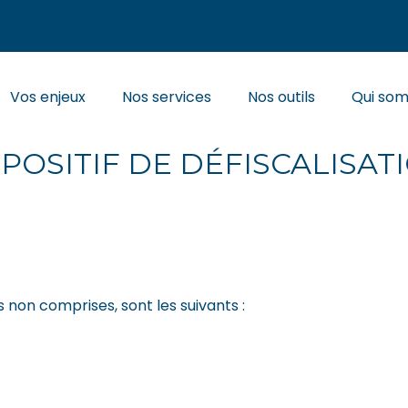
Principal
Vos enjeux
Nos services
Nos outils
Qui so
ET DE RESSOURCES RETE
SPOSITIF DE DÉFISCALISAT
 non comprises, sont les suivants :