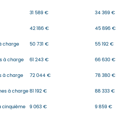
31 589 €
34 369 €
42 186 €
45 896 €
à charge
50 731 €
55 192 €
s à charge
61 243 €
66 630 €
s à charge
72 044 €
78 380 €
nes à charge
81 192 €
88 333 €
a cinquième
9 063 €
9 859 €