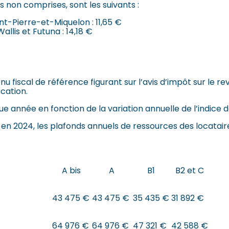
 non comprises, sont les suivants :
t-Pierre-et-Miquelon : 11,65 €
allis et Futuna : 14,18 €
u fiscal de référence figurant sur l’avis d’impôt sur le re
cation.
ue année en fonction de la variation annuelle de l’indice 
en 2024, les plafonds annuels de ressources des locataire
A bis
A
B1
B2 et C
43 475 €
43 475 €
35 435 €
31 892 €
64 976 €
64 976 €
47 321 €
42 588 €