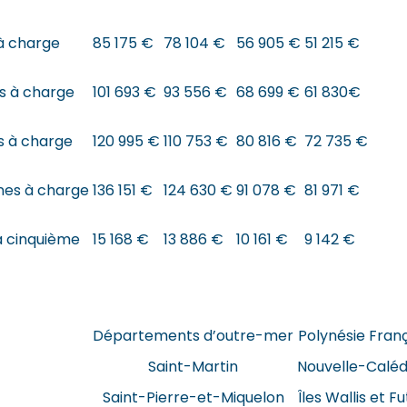
à charge
85 175 €
78 104 €
56 905 €
51 215 €
s à charge
101 693 €
93 556 €
68 699 €
61 830€
s à charge
120 995 €
110 753 €
80 816 €
72 735 €
nes à charge
136 151 €
124 630 €
91 078 €
81 971 €
a cinquième
15 168 €
13 886 €
10 161 €
9 142 €
Départements d’outre-mer
Polynésie Fran
Saint-Martin
Nouvelle-Caléd
Saint-Pierre-et-Miquelon
Îles Wallis et F