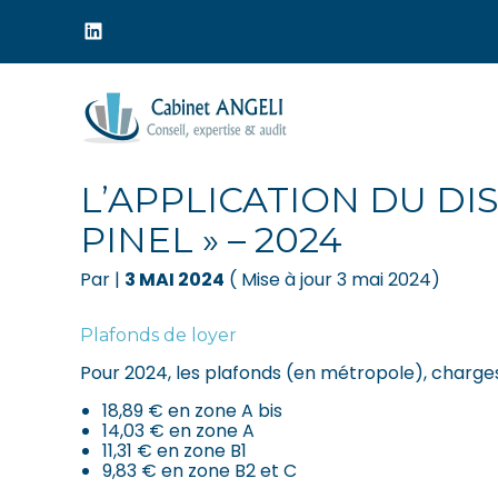
Menu
sub-
header
Aller
au
PLAFONDS DE LOYER 
contenu
L’APPLICATION DU DI
PINEL » – 2024
Par
|
3 MAI 2024
( Mise à jour 3 mai 2024)
Plafonds de loyer
Pour 2024, les plafonds (en métropole), charges
18,89 € en zone A bis
14,03 € en zone A
11,31 € en zone B1
9,83 € en zone B2 et C