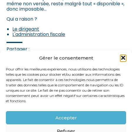
même non versée, reste malgré tout « disponible »,
donc imposable…
Qui a raison ?
Le dirigeant
L'administration fiscale
Partager :
Gérer le consentement
FaceBook
Twitter
LinkedIn
Pour offrir les meilleures expériences, nous utilisons des technologies
telles que les cookies pour stocker et/ou accéder aux informations des
appareils. Le fait de consentir à ces technologies nous permettra de
traiter des données telles que le comportement de navigation ou les ID
uniques sur ce site. Le fait de ne pas consentir ou de retirer son
consentement peut avoir un effet négatif sur certaines caractéristiques
et fonctions.
Accepter
Footer
62 rue Ampère 75017 PARIS
Linkedin
Refuser