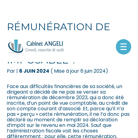
Créer et reprendre une activité
Pilotez votre gestion
RÉMUNÉRATION DE
Gérer votre quotidien
Suivre votre comptabilité
DIRIGEANT : NON
VERSÉE MAIS
Piloter votre entreprise
Gérer vos ressources humaines
Aller
au
IMPOSABLE ?
contenu
Développer votre entreprise
Dématérialiser vos documents
Par
|
6 JUIN 2024
( Mise à jour 6 juin 2024)
Construire votre patrimoine
Face aux difficultés financières de sa société, un
dirigeant a décidé de ne pas se verser sa
Être prêt pour la facturation
rémunération de décembre 2023, qui a donc été
électronique
inscrite, d’un point de vue comptable, au crédit de
son compte courant d’associé. Et, parce qu’il n’a
pas « perçu » cette rémunération, il ne l’a donc pas
déclaré au moment de remplir sa déclaration
d’impôt sur le revenu en mai 2024. Sauf que
l’administration fiscale voit les choses
différemment : pour elle, cette rémunération,