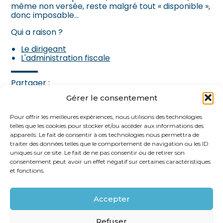
même non versée, reste malgré tout « disponible »,
donc imposable…
Qui a raison ?
Le dirigeant
L'administration fiscale
Partager :
Gérer le consentement
FaceBook
Twitter
LinkedIn
Pour offrir les meilleures expériences, nous utilisons des technologies
telles que les cookies pour stocker et/ou accéder aux informations des
appareils. Le fait de consentir à ces technologies nous permettra de
traiter des données telles que le comportement de navigation ou les ID
uniques sur ce site. Le fait de ne pas consentir ou de retirer son
consentement peut avoir un effet négatif sur certaines caractéristiques
et fonctions.
Accepter
Footer
62 rue Ampère 75017 PARIS
Linkedin
Refuser