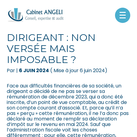
Créer et reprendre une activité
Pilotez votre gestion
Aller
au
RÉMUNÉRATION DE
contenu
Gérer votre quotidien
Suivre votre comptabilité
DIRIGEANT : NON
VERSÉE MAIS
Piloter votre entreprise
Gérer vos ressources humaines
IMPOSABLE ?
Développer votre entreprise
Dématérialiser vos documents
Par
|
6 JUIN 2024
( Mise à jour 6 juin 2024)
Construire votre patrimoine
Face aux difficultés financières de sa société, un
dirigeant a décidé de ne pas se verser sa
Être prêt pour la facturation
rémunération de décembre 2023, qui a donc été
électronique
inscrite, d’un point de vue comptable, au crédit de
son compte courant d’associé. Et, parce qu’il n’a
pas « perçu » cette rémunération, il ne l’a donc pas
déclaré au moment de remplir sa déclaration
d’impôt sur le revenu en mai 2024. Sauf que
l’administration fiscale voit les choses
différemment : pour elle, cette rémunération,