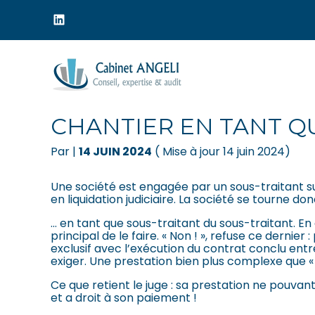
Menu
sub-
header
Aller
au
C’EST L’HISTOIRE D’
contenu
CHANTIER EN TANT Q
Par
|
14 JUIN 2024
( Mise à jour 14 juin 2024)
Une société est engagée par un sous-traitant su
en liquidation judiciaire. La société se tourne d
… en tant que sous-traitant du sous-traitant. En 
principal de le faire. « Non ! », refuse ce dernie
exclusif avec l’exécution du contrat conclu entre
exiger. Une prestation bien plus complexe que 
Ce que retient le juge : sa prestation ne pouvant
et a droit à son paiement !