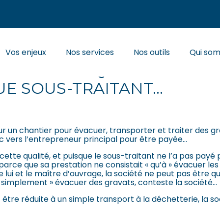
Principal
Vos enjeux
Nos services
Nos outils
Qui so
UNE SOCIÉTÉ QUI PENSE IN
UE SOUS-TRAITANT…
r un chantier pour évacuer, transporter et traiter des gr
onc vers l’entrepreneur principal pour être payée…
cette qualité, et puisque le sous-traitant ne l’a pas payé 
r : parce que sa prestation ne consistait « qu’à » évacuer le
 lui et le maître d’ouvrage, la société ne peut pas être q
« simplement » évacuer des gravats, conteste la société…
 être réduite à un simple transport à la déchetterie, la so