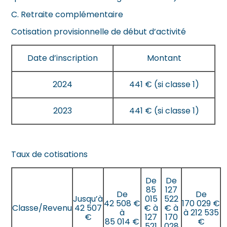
C. Retraite complémentaire
Cotisation provisionnelle de début d’activité
Date d’inscription
Montant
2024
441 € (si classe 1)
2023
441 € (si classe 1)
Taux de cotisations
De
De
85
127
De
De
Jusqu’à
015
522
42 508 €
170 029 €
Classe/Revenu
42 507
€ à
€ à
à
à 212 535
€
127
170
85 014 €
€
521
028