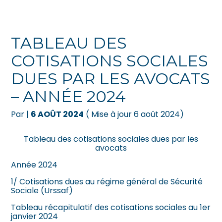
Créer et reprendre une activité
Pilotez votre gestion
TABLEAU DES
Gérer votre quotidien
Suivre votre comptabilité
COTISATIONS SOCIALES
DUES PAR LES AVOCATS
Piloter votre entreprise
Gérer vos ressources humaines
– ANNÉE 2024
Développer votre entreprise
Dématérialiser vos documents
Par
|
6 AOÛT 2024
( Mise à jour 6 août 2024)
Construire votre patrimoine
Tableau des cotisations sociales dues par les
avocats
Être prêt pour la facturation
électronique
Année 2024
1/
Cotisations dues au régime général de Sécurité
Sociale (Urssaf)
Tableau récapitulatif des cotisations sociales au 1er
janvier 2024