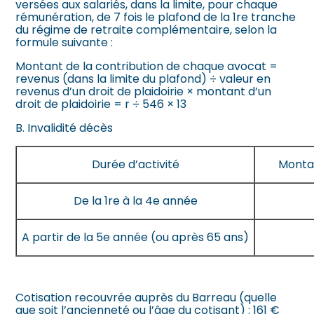
versées aux salariés, dans la limite, pour chaque
rémunération, de 7 fois le plafond de la 1re tranche
du régime de retraite complémentaire, selon la
formule suivante :
Montant de la contribution de chaque avocat =
revenus (dans la limite du plafond) ÷ valeur en
revenus d’un droit de plaidoirie × montant d’un
droit de plaidoirie = r ÷ 546 × 13
B. Invalidité décès
Durée d’activité
Montan
De la 1re à la 4e année
A partir de la 5e année (ou après 65 ans)
Cotisation recouvrée auprès du Barreau (quelle
que soit l’ancienneté ou l’âge du cotisant) : 161 €