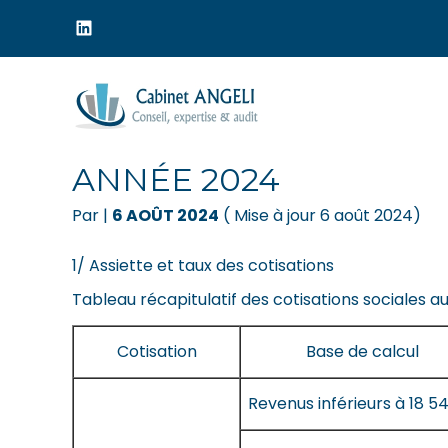
Menu
sub-
header
Aller
au
TABLEAU DES COTISA
contenu
ANNÉE 2024
Par
|
6 AOÛT 2024
( Mise à jour 6 août 2024)
1/ Assiette et taux des cotisations
Tableau récapitulatif des cotisations sociales au
Cotisation
Base de calcul
Revenus inférieurs à 18 5