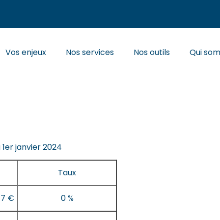
Principal
Vos enjeux
Nos services
Nos outils
Qui so
TIONS SOCIALES DUES PAR
 1er janvier 2024
Taux
47 €
0 %