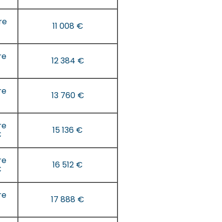
re
11 008 €
re
12 384 €
re
13 760 €
re
15 136 €
€
re
16 512 €
€
re
17 888 €