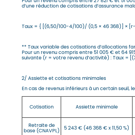
Pour un revenu compris entre 27 821 € et 51 005 €
d’une réduction de cotisations d’assurance malad
Taux = { [(6,50/100-4/100)/ (0,5 × 46 368)] × [r
** Taux variable des cotisations d’allocations fa
Pour un revenu compris entre 51 005 € et 64 915 
suivante (r = votre revenu d’activité) : Taux = [(3
2/ Assiette et cotisations minimales
En cas de revenus inférieurs à un certain seuil, 
Cotisation
Assiette minimale
Retraite de
5 243 € (46 368 € x 11,50 %)
base (CNAVPL)