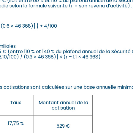
 (soit entre 60 % et 110 % du plafond annuel de la Sécurit
ie selon la formule suivante (r = son revenu d’activité) :
-(0,6 × 46 368)] } + 4/100
miliales
€ (entre 110 % et 140 % du plafond annuel de la Sécurité S
,10/100) / (0,3 × 46 368)] × (r – 1,1 × 46 368)
les cotisations sont calculées sur une base annuelle minima
Taux
Montant annuel de la
cotisation
17,75 %
529 €