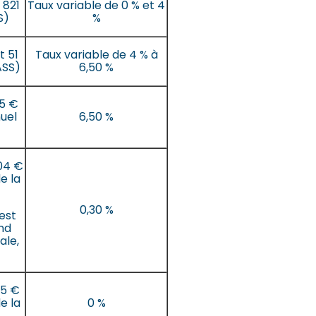
 821
Taux variable de 0 % et 4
S)
%
t 51
Taux variable de 4 % à
ASS)
6,50 %
05 €
nuel
6,50 %
104 €
e la
0,30 %
est
ond
ale,
05 €
e la
0 %