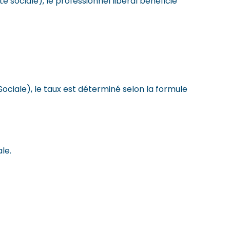
é sociale), le professionnel libéral bénéficie
ociale), le taux est déterminé selon la formule
le.