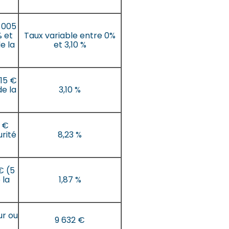
 005
% et
Taux variable entre 0%
e la
et 3,10 %
15 €
de la
3,10 %
8 €
urité
8,23 %
€ (5
 la
1,87 %
ur ou
9 632 €