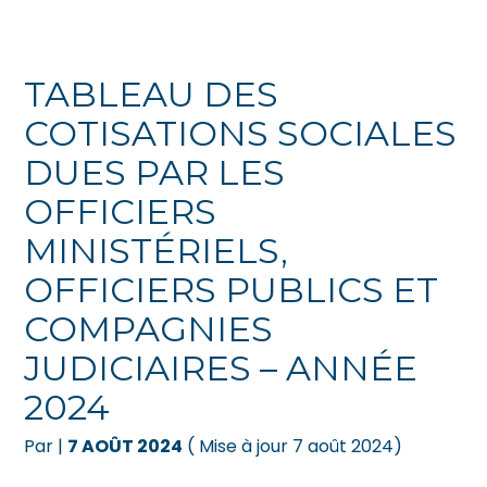
Créer et reprendre une activité
Pilotez votre gestion
TABLEAU DES
Gérer votre quotidien
Suivre votre comptabilité
COTISATIONS SOCIALES
DUES PAR LES
Piloter votre entreprise
Gérer vos ressources humaines
OFFICIERS
Développer votre entreprise
Dématérialiser vos documents
MINISTÉRIELS,
Construire votre patrimoine
OFFICIERS PUBLICS ET
COMPAGNIES
Être prêt pour la facturation
électronique
JUDICIAIRES – ANNÉE
2024
Par
|
7 AOÛT 2024
( Mise à jour 7 août 2024)