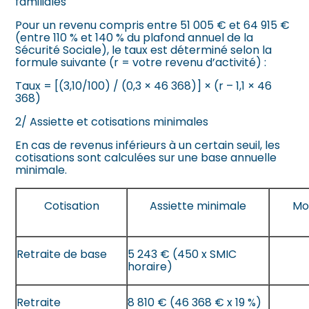
familiales
Pour un revenu compris entre 51 005 € et 64 915 €
(entre 110 % et 140 % du plafond annuel de la
Sécurité Sociale), le taux est déterminé selon la
formule suivante (r = votre revenu d’activité) :
Taux = [(3,10/100) / (0,3 × 46 368)] × (r – 1,1 × 46
368)
2/ Assiette et cotisations minimales
En cas de revenus inférieurs à un certain seuil, les
cotisations sont calculées sur une base annuelle
minimale.
Cotisation
Assiette minimale
Mo
Retraite de base
5 243 € (450 x SMIC
horaire)
Retraite
8 810 € (46 368 € x 19 %)