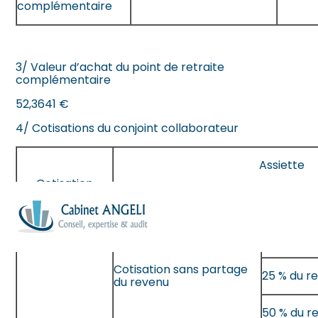
complémentaire
3/ Valeur d’achat du point de retraite
complémentaire
52,3641 €
4/ Cotisations du conjoint collaborateur
Assiette
Cotisation
Formule
Aller
au
Forfaitair
contenu
Cotisation sans partage
25 % du r
du revenu
50 % du r