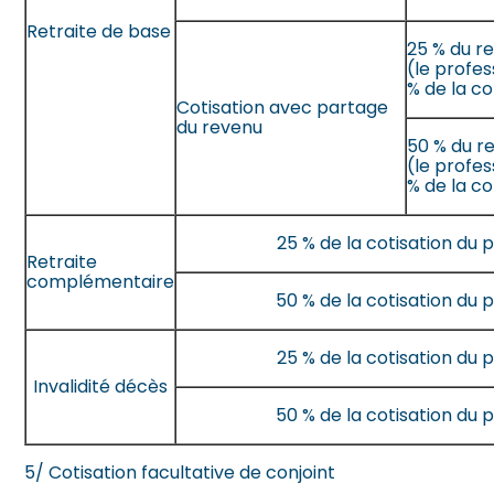
Retraite de base
25 % du r
(le profe
% de la co
Cotisation avec partage
du revenu
50 % du r
(le profe
% de la co
25 % de la cotisation du 
Retraite
complémentaire
50 % de la cotisation du 
25 % de la cotisation du 
Invalidité décès
50 % de la cotisation du 
5/ Cotisation facultative de conjoint