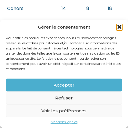
Cahors
14
8
18
Coteaux du
7
6
8
Gérer le consentement
Quercy
Pour offrir les meilleures expériences, nous utilisons des technologies
telles que les cookies pour stocker et/ou accéder aux informations des
Hautes-
appareils. Le fait de consentir à ces technologies nous permettra de
Pyrénées
traiter des données telles que le comportement de navigation ou les ID
uniques sur ce site. Le fait de ne pas consentir ou de retirer son
consentement peut avoir un effet négatif sur certaines caractéristiques
Madiran
15
8
15
et fonctions.
Pacherenc du Vic-
15
8
15
Accepter
Bilh
Refuser
Tarn
Voir les préférences
Gaillac
9
7
13
Mentions légales