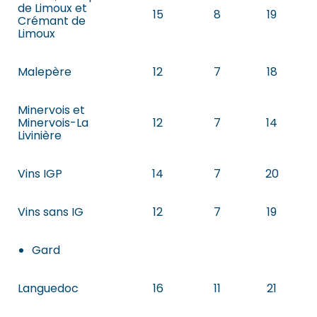
de Limoux et
15
8
19
Crémant de
Limoux
Malepère
12
7
18
Minervois et
Minervois-La
12
7
14
Livinière
Vins IGP
14
7
20
Vins sans IG
12
7
19
Gard
Languedoc
16
11
21