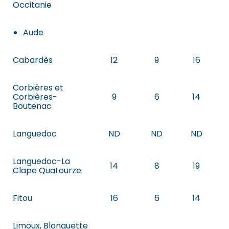
Occitanie
Aude
Cabardès
12
9
16
Corbières et
Corbières-
9
6
14
Boutenac
Languedoc
ND
ND
ND
Languedoc-La
14
8
19
Clape Quatourze
Fitou
16
6
14
Limoux, Blanquette