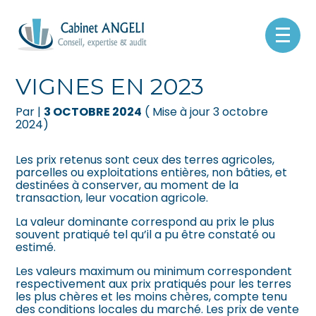
Créer et reprendre une activité
Pilotez votre gestion
Aller
au
VALEUR VÉNALE DES
contenu
Gérer votre quotidien
Suivre votre comptabilité
VIGNES EN 2023
Piloter votre entreprise
Gérer vos ressources humaines
Par
|
3 OCTOBRE 2024
( Mise à jour 3 octobre
2024)
Développer votre entreprise
Dématérialiser vos documents
Les prix retenus sont ceux des terres agricoles,
parcelles ou exploitations entières, non bâties, et
Construire votre patrimoine
destinées à conserver, au moment de la
transaction, leur vocation agricole.
Être prêt pour la facturation
La valeur dominante correspond au prix le plus
électronique
souvent pratiqué tel qu’il a pu être constaté ou
estimé.
Les valeurs maximum ou minimum correspondent
respectivement aux prix pratiqués pour les terres
les plus chères et les moins chères, compte tenu
des conditions locales du marché. Les prix de vente