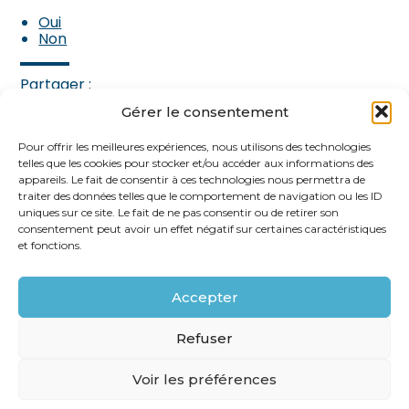
Oui
Non
Partager :
Gérer le consentement
FaceBook
Twitter
LinkedIn
Pour offrir les meilleures expériences, nous utilisons des technologies
telles que les cookies pour stocker et/ou accéder aux informations des
appareils. Le fait de consentir à ces technologies nous permettra de
traiter des données telles que le comportement de navigation ou les ID
uniques sur ce site. Le fait de ne pas consentir ou de retirer son
consentement peut avoir un effet négatif sur certaines caractéristiques
et fonctions.
Accepter
Footer
62 rue Ampère 75017 PARIS
Linkedin
Refuser
Principale
Voir les préférences
Footer
PLAN DU SITE
MENTIONS LÉGALES