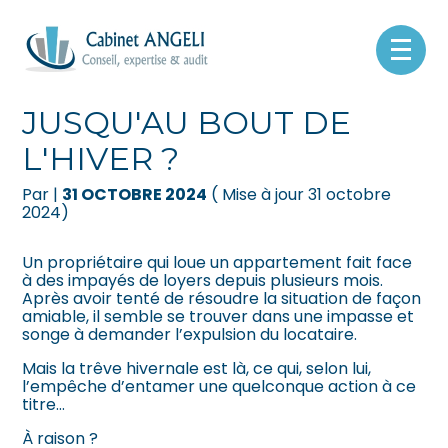
Créer et reprendre une activité
Pilotez votre gestion
Aller
au
TRÊVE HIVERNALE :
contenu
Gérer votre quotidien
Suivre votre comptabilité
JUSQU'AU BOUT DE
L'HIVER ?
Piloter votre entreprise
Gérer vos ressources humaines
Par
|
31 OCTOBRE 2024
( Mise à jour 31 octobre
Développer votre entreprise
Dématérialiser vos documents
2024)
Construire votre patrimoine
Un propriétaire qui loue un appartement fait face
à des impayés de loyers depuis plusieurs mois.
Après avoir tenté de résoudre la situation de façon
Être prêt pour la facturation
amiable, il semble se trouver dans une impasse et
électronique
songe à demander l’expulsion du locataire.
Mais la trêve hivernale est là, ce qui, selon lui,
l’empêche d’entamer une quelconque action à ce
titre…
À raison ?