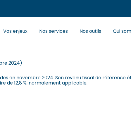
Principal
Vos enjeux
Nos services
Nos outils
Qui so
 DIVIDENDES : DERNIERS
mbre 2024)
ndes en novembre 2024. Son revenu fiscal de référence ét
oire de 12,8 %, normalement applicable.