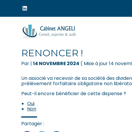
Menu
sub-
header
Aller
au
ACOMPTE D'IMPÔT SUR
contenu
RENONCER !
Par
|
14 NOVEMBRE 2024
( Mise à jour 14 nove
Un associé va recevoir de sa société des divide
prélèvement forfaitaire obligatoire non libérat
Peut-il encore bénéficier de cette dispense ?
Oui
Non
Partager :