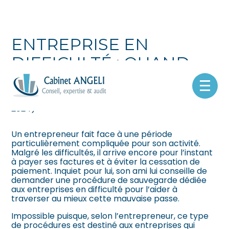
Créer et reprendre une activité
Pilotez votre gestion
ENTREPRISE EN
Gérer votre quotidien
Suivre votre comptabilité
DIFFICULTÉ : QUAND
DEMANDER DE L'AIDE ?
Piloter votre entreprise
Gérer vos ressources humaines
Aller
au
Par
|
21 NOVEMBRE 2024
( Mise à jour 21 novembre
Développer votre entreprise
Dématérialiser vos documents
contenu
2024)
Construire votre patrimoine
Un entrepreneur fait face à une période
particulièrement compliquée pour son activité.
Malgré les difficultés, il arrive encore pour l’instant
Être prêt pour la facturation
à payer ses factures et à éviter la cessation de
électronique
paiement. Inquiet pour lui, son ami lui conseille de
demander une procédure de sauvegarde dédiée
aux entreprises en difficulté pour l’aider à
traverser au mieux cette mauvaise passe.
Impossible puisque, selon l’entrepreneur, ce type
de procédures est destiné aux entreprises qui