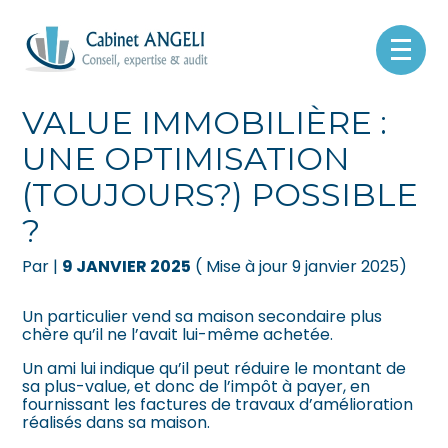
Créer et reprendre une activité
Pilotez votre gestion
Aller
au
CALCUL DE LA PLUS-
contenu
Gérer votre quotidien
Suivre votre comptabilité
VALUE IMMOBILIÈRE :
UNE OPTIMISATION
Piloter votre entreprise
Gérer vos ressources humaines
(TOUJOURS?) POSSIBLE
Développer votre entreprise
Dématérialiser vos documents
?
Construire votre patrimoine
Par
|
9 JANVIER 2025
( Mise à jour 9 janvier 2025)
Être prêt pour la facturation
Un particulier vend sa maison secondaire plus
électronique
chère qu’il ne l’avait lui-même achetée.
Un ami lui indique qu’il peut réduire le montant de
sa plus-value, et donc de l’impôt à payer, en
fournissant les factures de travaux d’amélioration
réalisés dans sa maison.