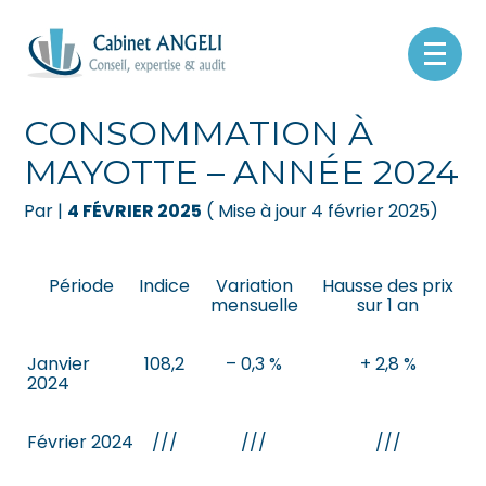
Créer et reprendre une activité
Pilotez votre gestion
Aller
au
INDICE DES PRIX À LA
contenu
Gérer votre quotidien
Suivre votre comptabilité
CONSOMMATION À
MAYOTTE – ANNÉE 2024
Piloter votre entreprise
Gérer vos ressources humaines
Par
|
4 FÉVRIER 2025
( Mise à jour 4 février 2025)
Développer votre entreprise
Dématérialiser vos documents
Construire votre patrimoine
Période
Indice
Variation
Hausse des prix
mensuelle
sur 1 an
Être prêt pour la facturation
électronique
Janvier
108,2
– 0,3 %
+ 2,8 %
2024
Février 2024
///
///
///