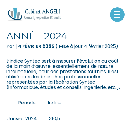
Créer et reprendre une activité
Pilotez votre gestion
Aller
au
INDICE SYNTEC –
contenu
Gérer votre quotidien
Suivre votre comptabilité
ANNÉE 2024
Piloter votre entreprise
Gérer vos ressources humaines
Par
|
4 FÉVRIER 2025
( Mise à jour 4 février 2025)
Développer votre entreprise
Dématérialiser vos documents
L’indice Syntec sert à mesurer l’évolution du coût
de la main d’œuvre, essentiellement de nature
intellectuelle, pour des prestations fournies. Il est
Construire votre patrimoine
utilisé dans les branches professionnelles
représentées par la fédération Syntec
(informatique, études et conseils, ingénierie, etc.).
Être prêt pour la facturation
électronique
Période
Indice
Janvier 2024
310,5