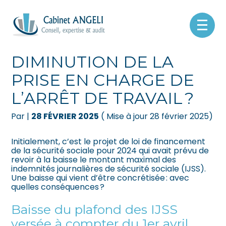
Créer et reprendre une activité
Pilotez votre gestion
Aller
au
IJSS : VERS UNE
contenu
Gérer votre quotidien
Suivre votre comptabilité
DIMINUTION DE LA
PRISE EN CHARGE DE
Piloter votre entreprise
Gérer vos ressources humaines
L’ARRÊT DE TRAVAIL ?
Développer votre entreprise
Dématérialiser vos documents
Par
|
28 FÉVRIER 2025
( Mise à jour 28 février 2025)
Construire votre patrimoine
Initialement, c’est le projet de loi de financement
de la sécurité sociale pour 2024 qui avait prévu de
Être prêt pour la facturation
revoir à la baisse le montant maximal des
électronique
indemnités journalières de sécurité sociale (IJSS).
Une baisse qui vient d’être concrétisée : avec
quelles conséquences ?
Baisse du plafond des IJSS
versée à compter du 1er avril