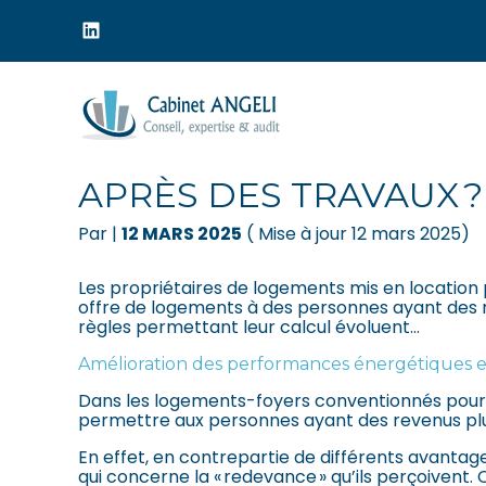
Menu
sub-
header
Aller
au
LOGEMENTS CONVENT
contenu
APRÈS DES TRAVAUX ?
Par
|
12 MARS 2025
( Mise à jour 12 mars 2025)
Les propriétaires de logements mis en location 
offre de logements à des personnes ayant des 
règles permettant leur calcul évoluent…
Amélioration des performances énergétiques e
Dans les logements-foyers conventionnés pour l
permettre aux personnes ayant des revenus pl
En effet, en contrepartie de différents avantag
qui concerne la « redevance » qu’ils perçoivent