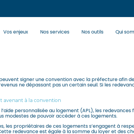
Principal
Vos enjeux
Nos services
Nos outils
Qui so
IONNÉS APL : AUGMENTAT
peuvent signer une convention avec la préfecture afin de 
revenus ne dépassant pas un certain seuil. Si les redev
t avenant à la convention
’aide personnalisée au logement (APL), les redevances f
us modestes de pouvoir accéder à ces logements.
es, les propriétaires de ces logements s’engagent à resp
. Cette redevance est égale à la somme du loyer et des c