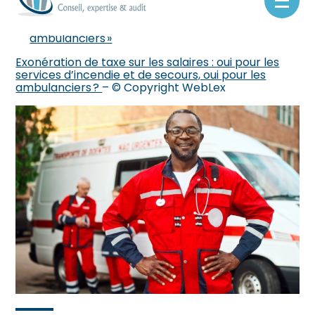
Réponse ministérielle Petit, Assemblée
Aller
nationale, du 4 février 2025, no 5939 :
au
« Exonération de la taxe sur les salaires pour les
contenu
ambulanciers »
Exonération de taxe sur les salaires : oui pour les
services d’incendie et de secours, oui pour les
ambulanciers ?
– © Copyright WebLex