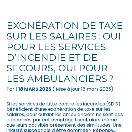
Créer et reprendre une activité
Pilotez votre gestion
EXONÉRATION DE TAXE
Gérer votre quotidien
Suivre votre comptabilité
SUR LES SALAIRES : OUI
POUR LES SERVICES
Piloter votre entreprise
Gérer vos ressources humaines
D’INCENDIE ET DE
Développer votre entreprise
Dématérialiser vos documents
SECOURS, OUI POUR
Construire votre patrimoine
LES AMBULANCIERS ?
Par
|
18 MARS 2025
( Mise à jour 18 mars 2025)
Être prêt pour la facturation
électronique
Si les services de lutte contre les incendies (SDIS)
bénéficient d’une exonération de taxe sur les
salaires, pour autant les ambulanciers ne sont pas
concernés par cet avantage fiscal, alors même
que leurs activités présentent des similitudes. Une
iniquité susceptible d’être gommée ? Réponse…