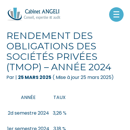
Créer et reprendre une activité
Pilotez votre gestion
Aller
au
TAUX MOYEN DE
contenu
Gérer votre quotidien
Suivre votre comptabilité
RENDEMENT DES
OBLIGATIONS DES
Piloter votre entreprise
Gérer vos ressources humaines
SOCIÉTÉS PRIVÉES
Développer votre entreprise
Dématérialiser vos documents
(TMOP) – ANNÉE 2024
Construire votre patrimoine
Par
|
25 MARS 2025
( Mise à jour 25 mars 2025)
Être prêt pour la facturation
électronique
ANNÉE
TAUX
2d semestre 2024
3,26 %
1er semestre 2024
3,18 %