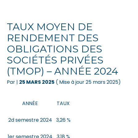
Créer et reprendre une activité
Pilotez votre gestion
TAUX MOYEN DE
Gérer votre quotidien
Suivre votre comptabilité
RENDEMENT DES
OBLIGATIONS DES
Piloter votre entreprise
Gérer vos ressources humaines
SOCIÉTÉS PRIVÉES
Développer votre entreprise
Dématérialiser vos documents
(TMOP) – ANNÉE 2024
Construire votre patrimoine
Par
|
25 MARS 2025
( Mise à jour 25 mars 2025)
Être prêt pour la facturation
électronique
ANNÉE
TAUX
2d semestre 2024
3,26 %
1er semestre 2024
3,18 %