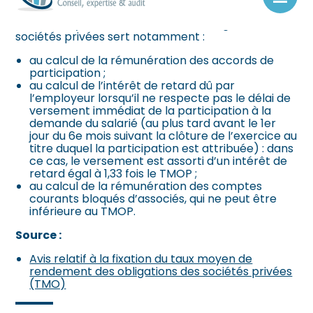
Aller
au
Le taux moyen de rendement des obligations des
contenu
sociétés privées sert notamment :
au calcul de la rémunération des accords de
participation ;
au calcul de l’intérêt de retard dû par
l’employeur lorsqu’il ne respecte pas le délai de
versement immédiat de la participation à la
demande du salarié (au plus tard avant le 1er
jour du 6e mois suivant la clôture de l’exercice au
titre duquel la participation est attribuée) : dans
ce cas, le versement est assorti d’un intérêt de
retard égal à 1,33 fois le TMOP ;
au calcul de la rémunération des comptes
courants bloqués d’associés, qui ne peut être
inférieure au TMOP.
Source :
Avis relatif à la fixation du taux moyen de
rendement des obligations des sociétés privées
(TMO)