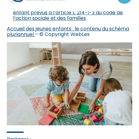
schéma pluriannuel de maintien et de
au
développement de l’offre d’accueil du jeune
contenu
enfant prévus à l’article L. 214-1-3 du code de
l’action sociale et des familles
Accueil des jeunes enfants : le contenu du schéma
pluriannuel
– © Copyright WebLex