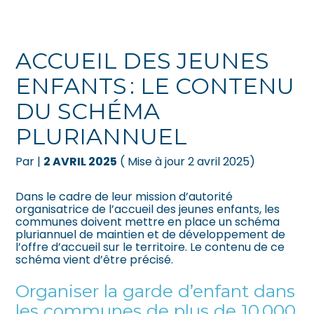
Créer et reprendre une activité
Pilotez votre gestion
ACCUEIL DES JEUNES
Gérer votre quotidien
Suivre votre comptabilité
ENFANTS : LE CONTENU
DU SCHÉMA
Piloter votre entreprise
Gérer vos ressources humaines
PLURIANNUEL
Développer votre entreprise
Dématérialiser vos documents
Par
|
2 AVRIL 2025
( Mise à jour 2 avril 2025)
Construire votre patrimoine
Dans le cadre de leur mission d’autorité
organisatrice de l’accueil des jeunes enfants, les
Être prêt pour la facturation
communes doivent mettre en place un schéma
électronique
pluriannuel de maintien et de développement de
l’offre d’accueil sur le territoire. Le contenu de ce
schéma vient d’être précisé.
Organiser la garde d’enfant dans
les communes de plus de 10 000