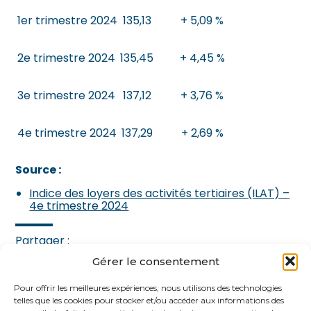
1er trimestre 2024
135,13
+ 5,09 %
2e trimestre 2024
135,45
+ 4,45 %
3e trimestre 2024
137,12
+ 3,76 %
4e trimestre 2024
137,29
+ 2,69 %
Source :
Indice des loyers des activités tertiaires (ILAT) –
4e trimestre 2024
Partager :
Gérer le consentement
FaceBook
Twitter
LinkedIn
Pour offrir les meilleures expériences, nous utilisons des technologies
telles que les cookies pour stocker et/ou accéder aux informations des