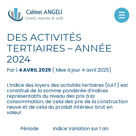
Créer et reprendre une activité
Pilotez votre gestion
Aller
au
INDICE DES LOYERS
contenu
Gérer votre quotidien
Suivre votre comptabilité
DES ACTIVITÉS
TERTIAIRES – ANNÉE
Piloter votre entreprise
Gérer vos ressources humaines
2024
Développer votre entreprise
Dématérialiser vos documents
Par
|
4 AVRIL 2025
( Mise à jour 4 avril 2025)
Construire votre patrimoine
L’indice des loyers des activités tertiaires (ILAT) est
constitué de la somme pondérée d’indices
Être prêt pour la facturation
représentatifs du niveau des prix à la
électronique
consommation, de celui des prix de la construction
neuve et de celui du produit intérieur brut en
valeur.
Période
Indice
Variation sur 1 an