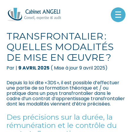
Créer et reprendre une activité
Pilotez votre gestion
Aller
au
APPRENTISSAGE
contenu
Gérer votre quotidien
Suivre votre comptabilité
TRANSFRONTALIER :
QUELLES MODALITÉS
Piloter votre entreprise
Gérer vos ressources humaines
DE MISE EN ŒUVRE ?
Développer votre entreprise
Dématérialiser vos documents
Par
|
9 AVRIL 2025
( Mise à jour 9 avril 2025)
Construire votre patrimoine
Depuis la loi dite « 3DS », il est possible d’effectuer
une partie de sa formation théorique et / ou
Être prêt pour la facturation
pratique dans un pays transfrontalier dans le
électronique
cadre d’un contrat d’apprentissage transfrontalier
dont les modalités viennent d’être précisées.
Des précisions sur la durée, la
rémunération et le contrôle du