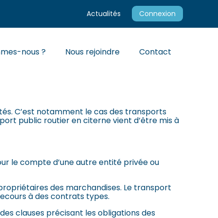
Actualités
Connexion
mmes-nous ?
Nous rejoindre
Contact
VEAU CONTRAT TYPE
vités. C’est notamment le cas des transports
port public routier en citerne vient d’être mis à
ur le compte d’une autre entité privée ou
propriétaires des marchandises. Le transport
recours à des contrats types.
es clauses précisant les obligations des