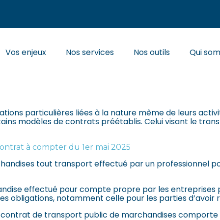
Principal
Vos enjeux
Nos services
Nos outils
Qui so
OUTIER EN CITERNE : NOU
ations particulières liées à la nature même de leurs acti
ains modèles de contrats préétablis. Celui visant le trans
contrat à compter du 1er mai 2025
handises tout transport effectué par un professionnel po
handise effectué pour compte propre par les entreprises 
es obligations, notamment celle pour les parties d’avoir 
t contrat de transport public de marchandises comporte d