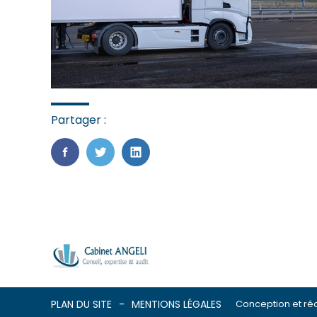
Partager :
FaceBook
Twitter
LinkedIn
Footer
PLAN DU SITE
MENTIONS LÉGALES
Conception et réa