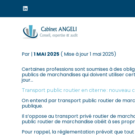
Menu
sub-
header
Aller
au
TRANSPORT PUBLIC R
contenu
Par
|
1 MAI 2025
( Mise à jour 1 mai 2025)
Certaines professions sont soumises à des oblig
publics de marchandises qui doivent utiliser cert
jour…
Transport public routier en citerne : nouveau 
On entend par transport public routier de marc
publique.
Il s’oppose au transport privé routier de marc
public routier de marchandise obéit à ses propr
Pour rappel, la réglementation prévoit que tou