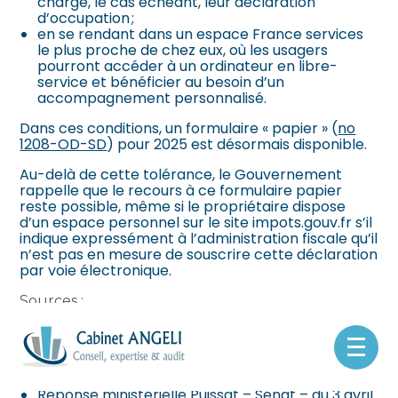
charge, le cas échéant, leur déclaration
d’occupation ;
en se rendant dans un espace France services
le plus proche de chez eux, où les usagers
pourront accéder à un ordinateur en libre-
service et bénéficier au besoin d’un
accompagnement personnalisé.
Dans ces conditions, un formulaire « papier » (
no
1208-OD-SD
) pour 2025 est désormais disponible.
Au-delà de cette tolérance, le Gouvernement
rappelle que le recours à ce formulaire papier
reste possible, même si le propriétaire dispose
d’un espace personnel sur le site impots.gouv.fr s’il
indique expressément à l’administration fiscale qu’il
n’est pas en mesure de souscrire cette déclaration
par voie électronique.
Sources :
Impots.gouv.fr
Décret no 2024-1162 du 4 décembre 2024
Aller
modifiant les articles 321 E, 322 A et 344 N de
au
l’annexe III au code général des impôts
contenu
Réponse ministérielle Puissat – Sénat – du 3 avril