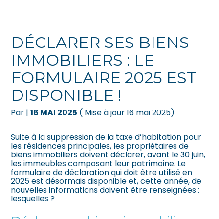
Créer et reprendre une activité
Pilotez votre gestion
DÉCLARER SES BIENS
Gérer votre quotidien
Suivre votre comptabilité
IMMOBILIERS : LE
FORMULAIRE 2025 EST
Piloter votre entreprise
Gérer vos ressources humaines
DISPONIBLE !
Développer votre entreprise
Dématérialiser vos documents
Par
|
16 MAI 2025
( Mise à jour 16 mai 2025)
Construire votre patrimoine
Suite à la suppression de la taxe d’habitation pour
les résidences principales, les propriétaires de
Être prêt pour la facturation
biens immobiliers doivent déclarer, avant le 30 juin,
électronique
les immeubles composant leur patrimoine. Le
formulaire de déclaration qui doit être utilisé en
2025 est désormais disponible et, cette année, de
nouvelles informations doivent être renseignées :
lesquelles ?