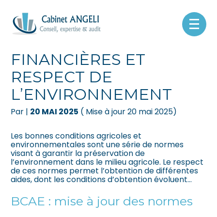
Créer et reprendre une activité
Pilotez votre gestion
Aller
au
AGRICULTURE : AIDES
contenu
Gérer votre quotidien
Suivre votre comptabilité
FINANCIÈRES ET
RESPECT DE
Piloter votre entreprise
Gérer vos ressources humaines
L’ENVIRONNEMENT
Développer votre entreprise
Dématérialiser vos documents
Par
|
20 MAI 2025
( Mise à jour 20 mai 2025)
Construire votre patrimoine
Les bonnes conditions agricoles et
environnementales sont une série de normes
Être prêt pour la facturation
visant à garantir la préservation de
électronique
l’environnement dans le milieu agricole. Le respect
de ces normes permet l’obtention de différentes
aides, dont les conditions d’obtention évoluent…
BCAE : mise à jour des normes