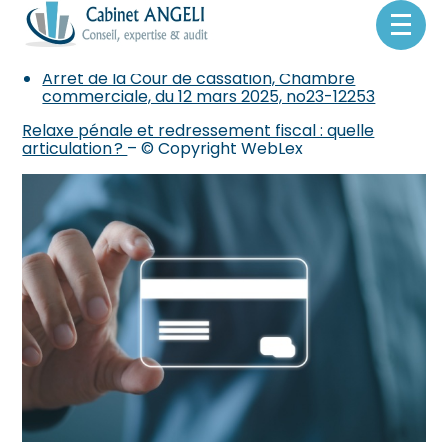
suivre donc !
Aller
Sources :
au
contenu
Arrêt de la Cour de cassation, Chambre
commerciale, du 12 mars 2025, no23-12253
Relaxe pénale et redressement fiscal : quelle
articulation ?
– © Copyright WebLex