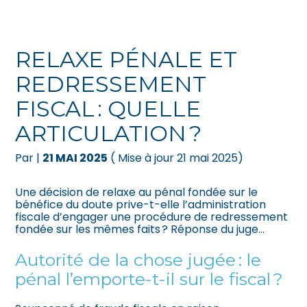
Créer et reprendre une activité
Pilotez votre gestion
RELAXE PÉNALE ET
Gérer votre quotidien
Suivre votre comptabilité
REDRESSEMENT
FISCAL : QUELLE
Piloter votre entreprise
Gérer vos ressources humaines
ARTICULATION ?
Développer votre entreprise
Dématérialiser vos documents
Par
|
21 MAI 2025
( Mise à jour 21 mai 2025)
Construire votre patrimoine
Une décision de relaxe au pénal fondée sur le
bénéfice du doute prive-t-elle l’administration
Être prêt pour la facturation
fiscale d’engager une procédure de redressement
électronique
fondée sur les mêmes faits ? Réponse du juge…
Autorité de la chose jugée : le
pénal l’emporte-t-il sur le fiscal ?