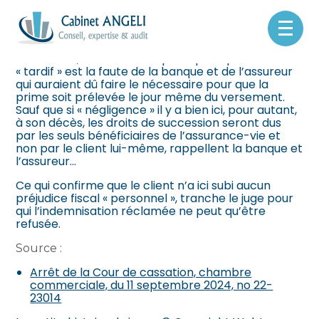
Le prélèvement des fonds après ses 70 ans lui fait
perdre une chance de transmettre à son décès la
Aller
prime versée à ses bénéficiaires sans droit de
au
succession, selon le client pour qui ce prélèvement
contenu
« tardif » est la faute de la banque et de l’assureur
qui auraient dû faire le nécessaire pour que la
prime soit prélevée le jour même du versement.
Sauf que si « négligence » il y a bien ici, pour autant,
à son décès, les droits de succession seront dus
par les seuls bénéficiaires de l’assurance-vie et
non par le client lui-même, rappellent la banque et
l’assureur…
Ce qui confirme que le client n’a ici subi aucun
préjudice fiscal « personnel », tranche le juge pour
qui l’indemnisation réclamée ne peut qu’être
refusée.
Source :
Arrêt de la Cour de cassation, chambre
commerciale, du 11 septembre 2024, no 22-
23014