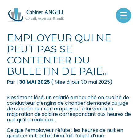
Créer et reprendre une activité
Pilotez votre gestion
Aller
au
C’EST L’HISTOIRE D’UN
contenu
Gérer votre quotidien
Suivre votre comptabilité
EMPLOYEUR QUI NE
PEUT PAS SE
Piloter votre entreprise
Gérer vos ressources humaines
CONTENTER DU
Développer votre entreprise
Dématérialiser vos documents
BULLETIN DE PAIE…
Construire votre patrimoine
Par
|
30 MAI 2025
( Mise à jour 30 mai 2025)
Être prêt pour la facturation
S’estimant lésé, un salarié embauché en qualité de
électronique
conducteur d’engins de chantier demande au juge
de condamner son employeur à lui verser la
majoration de salaire correspondant aux heures de
nuit qu’il a réalisées…
Ce que l’employeur réfute : les heures de nuit en
question ont bel et bien fait l’objet d’une