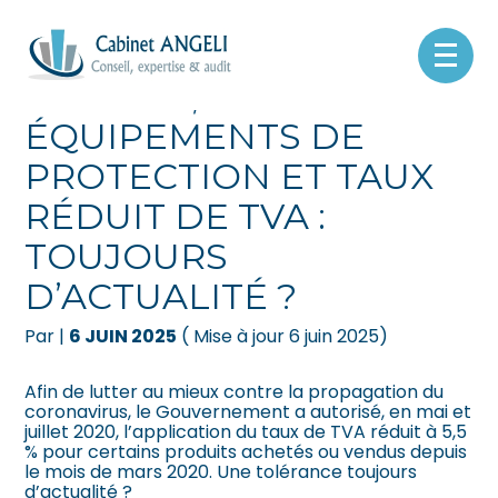
Créer et reprendre une activité
Pilotez votre gestion
Aller
au
COVID-19,
contenu
Gérer votre quotidien
Suivre votre comptabilité
ÉQUIPEMENTS DE
PROTECTION ET TAUX
Piloter votre entreprise
Gérer vos ressources humaines
RÉDUIT DE TVA :
Développer votre entreprise
Dématérialiser vos documents
TOUJOURS
Construire votre patrimoine
D’ACTUALITÉ ?
Par
|
6 JUIN 2025
( Mise à jour 6 juin 2025)
Être prêt pour la facturation
électronique
Afin de lutter au mieux contre la propagation du
coronavirus, le Gouvernement a autorisé, en mai et
juillet 2020, l’application du taux de TVA réduit à 5,5
% pour certains produits achetés ou vendus depuis
le mois de mars 2020. Une tolérance toujours
d’actualité ?