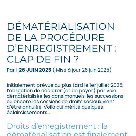
Créer et reprendre une activité
Pilotez votre gestion
DÉMATÉRIALISATION
Gérer votre quotidien
Suivre votre comptabilité
DE LA PROCÉDURE
D’ENREGISTREMENT :
Piloter votre entreprise
Gérer vos ressources humaines
CLAP DE FIN ?
Développer votre entreprise
Dématérialiser vos documents
Par
|
26 JUIN 2025
( Mise à jour 26 juin 2025)
Construire votre patrimoine
Initialement prévue au plus tard le 1er juillet 2025,
l’obligation de déclarer (et de payer) par voie
Être prêt pour la facturation
dématérialisée les dons manuels, les successions
électronique
ou encore les cessions de droits sociaux vient
d’être annulée. Voilà qui mérite quelques
éclaircissements…
Droits d’enregistrement : la
dématérialisation est finalement