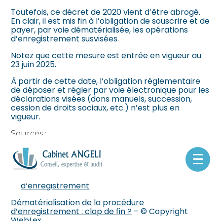
Toutefois, ce décret de 2020 vient d’être abrogé.
En clair, il est mis fin à l’obligation de souscrire et de
payer, par voie dématérialisée, les opérations
d’enregistrement susvisées.
Notez que cette mesure est entrée en vigueur au
23 juin 2025.
À partir de cette date, l’obligation réglementaire
de déposer et régler par voie électronique pour les
déclarations visées (dons manuels, succession,
cession de droits sociaux, etc.) n’est plus en
vigueur.
Sources :
Décret no 2025-561 du 30 mai 2025 abrogeant
le décret no 2020-772 du 24 juin 2020 relatif à
Aller
l’obligation de souscription et de paiement par
au
voie dématérialisée en matière
contenu
d’enregistrement
Dématérialisation de la procédure
d’enregistrement : clap de fin ?
– © Copyright
WebLex