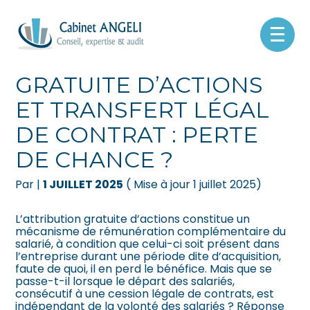
Créer et reprendre une activité
Pilotez votre gestion
Aller
au
ATTRIBUTION
contenu
Gérer votre quotidien
Suivre votre comptabilité
GRATUITE D’ACTIONS
ET TRANSFERT LÉGAL
Piloter votre entreprise
Gérer vos ressources humaines
DE CONTRAT : PERTE
Développer votre entreprise
Dématérialiser vos documents
DE CHANCE ?
Construire votre patrimoine
Par
|
1 JUILLET 2025
( Mise à jour 1 juillet 2025)
Être prêt pour la facturation
L’attribution gratuite d’actions constitue un
électronique
mécanisme de rémunération complémentaire du
salarié, à condition que celui-ci soit présent dans
l’entreprise durant une période dite d’acquisition,
faute de quoi, il en perd le bénéfice. Mais que se
passe-t-il lorsque le départ des salariés,
consécutif à une cession légale de contrats, est
indépendant de la volonté des salariés ? Réponse