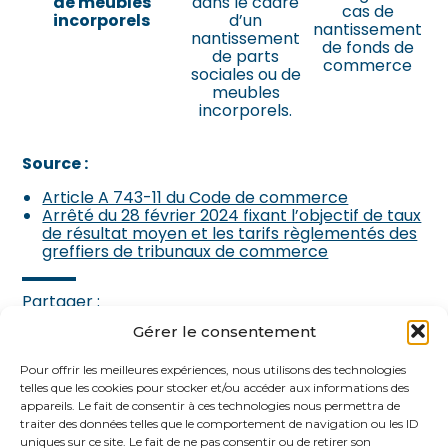
de meubles
dans le cadre
cas de
incorporels
d’un
nantissement
nantissement
de fonds de
de parts
commerce
sociales ou de
meubles
incorporels.
Source :
Article A 743-11 du Code de commerce
Arrêté du 28 février 2024 fixant l’objectif de taux
de résultat moyen et les tarifs règlementés des
greffiers de tribunaux de commerce
Partager :
Gérer le consentement
FaceBook
Twitter
LinkedIn
Pour offrir les meilleures expériences, nous utilisons des technologies
telles que les cookies pour stocker et/ou accéder aux informations des
appareils. Le fait de consentir à ces technologies nous permettra de
traiter des données telles que le comportement de navigation ou les ID
uniques sur ce site. Le fait de ne pas consentir ou de retirer son