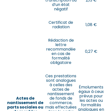
transcription ou
2,13 €
d’un état
négatif
Certificat de
1,08 €
radiation
Rédaction de
lettre
recommandée
0,27 €
en cas de
formalité
obligatoire
Ces prestations
sont analogues
à celles des
Émoluments
actes de
égaux à ceux
nantissement
prévus pour
Actes de
de fonds de
les actes ou
nantissement de
commerce,
formalités
parts sociales ou
mais effectuées
analogues en