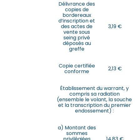
Délivrance des
copies de
bordereaux
d’inscription et
des actes de
3,19 €
vente sous
seing privé
déposés au
greffe
Copie certifiée
2,13 €
conforme
Établissement du warrant, y
compris sa radiation
(ensemble le volant, la souche
et la transcription du premier
endossement) :
a) Montant des
sommes
privilégiées
14,83 €