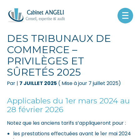
Créer et reprendre une activité
Pilotez votre gestion
Aller
au
TARIFS DES GREFFIERS
contenu
Gérer votre quotidien
Suivre votre comptabilité
DES TRIBUNAUX DE
COMMERCE –
Piloter votre entreprise
Gérer vos ressources humaines
PRIVILÈGES ET
Développer votre entreprise
Dématérialiser vos documents
SÛRETÉS 2025
Construire votre patrimoine
Par
|
7 JUILLET 2025
( Mise à jour 7 juillet 2025)
Être prêt pour la facturation
Applicables du 1er mars 2024 au
électronique
28 février 2026
Notez que les anciens tarifs s’appliqueront pour :
les prestations effectuées avant le 1er mai 2024
;