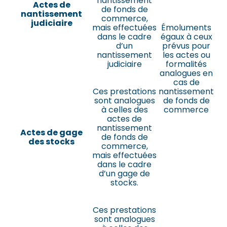
nantissement
Actes de
de fonds de
nantissement
commerce,
judiciaire
mais effectuées
Émoluments
dans le cadre
égaux à ceux
d’un
prévus pour
nantissement
les actes ou
judiciaire
formalités
analogues en
cas de
Ces prestations
nantissement
sont analogues
de fonds de
à celles des
commerce
actes de
nantissement
Actes de gage
de fonds de
des stocks
commerce,
mais effectuées
dans le cadre
d’un gage de
stocks.
Ces prestations
sont analogues