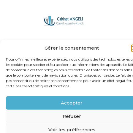
Footer
62 rue Ampère 75017 PARIS
Linkedin
Gérer le consentement
Principale
Pour offrir les meilleures expériences, nous utilisons des technologies telles 
Footer
PLAN DU SITE
les cookies pour stocker et/ou accéder aux informations des appareils. Le fai
MENTIONS LÉGALES
de consentir à ces technologies nous permettra de traiter des données telles
Conception et réalisation
Classe 7
que le comportement de navigation ou les ID uniques sur ce site. Le fait de 
pas consentir ou de retirer son consentement peut avoir un effet négatif su
certaines caractéristiques et fonctions.
Accepter
Refuser
Voir les préférences