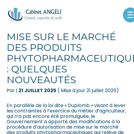
Créer et reprendre une activité
Pilotez votre gestion
Aller
au
AUTORISATIONS DE
contenu
Gérer votre quotidien
Suivre votre comptabilité
MISE SUR LE MARCHÉ
DES PRODUITS
Piloter votre entreprise
Gérer vos ressources humaines
PHYTOPHARMACEUTIQU
Développer votre entreprise
Dématérialiser vos documents
: QUELQUES
Construire votre patrimoine
NOUVEAUTÉS
Par
|
21 JUILLET 2025
( Mise à jour 21 juillet 2025)
Être prêt pour la facturation
électronique
En parallèle de la loi dite « Duplomb » visant à lever
les contraintes à l’exercice du métier d’agriculteur,
qui n’a pas encore été promulguée, le
Gouvernement a apporté des modifications à la
procédure d’autorisation de mise sur le marché
des produits phytopharmaceutiques qui relève de