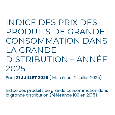
Créer et reprendre une activité
Pilotez votre gestion
INDICE DES PRIX DES
Gérer votre quotidien
Suivre votre comptabilité
PRODUITS DE GRANDE
CONSOMMATION DANS
Piloter votre entreprise
Gérer vos ressources humaines
LA GRANDE
Développer votre entreprise
Dématérialiser vos documents
DISTRIBUTION – ANNÉE
Construire votre patrimoine
2025
Par
|
21 JUILLET 2025
( Mise à jour 21 juillet 2025)
Être prêt pour la facturation
électronique
Indice des produits de grande consommation dans
la grande distribution (référence 100 en 2015)