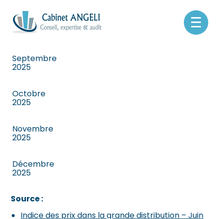
Juillet 2025
Aller
Août 2025
au
contenu
Septembre
2025
Octobre
2025
Novembre
2025
Décembre
2025
Source :
Indice des prix dans la grande distribution – Juin