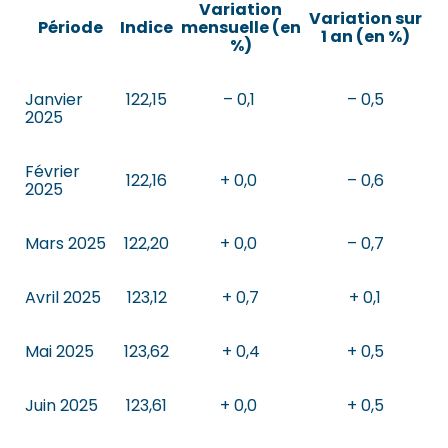
Variation
Variation sur
Période
Indice
mensuelle (en
1 an (en %)
%)
Janvier
122,15
– 0,1
– 0,5
2025
Février
122,16
+ 0,0
– 0,6
2025
Mars 2025
122,20
+ 0,0
– 0,7
Avril 2025
123,12
+ 0,7
+ 0,1
Mai 2025
123,62
+ 0,4
+ 0,5
Juin 2025
123,61
+ 0,0
+ 0,5