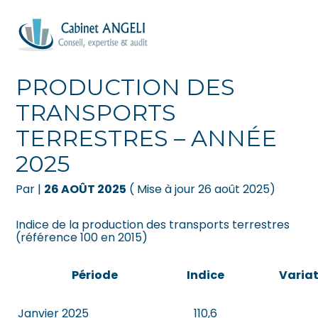
Créer et reprendre une activité
Pilotez votre gestion
Aller
au
INDICE DE LA
contenu
Gérer votre quotidien
Suivre votre comptabilité
PRODUCTION DES
TRANSPORTS
Piloter votre entreprise
Gérer vos ressources humaines
TERRESTRES – ANNÉE
Développer votre entreprise
Dématérialiser vos documents
2025
Construire votre patrimoine
Par
|
26 AOÛT 2025
( Mise à jour 26 août 2025)
Être prêt pour la facturation
Indice de la production des transports terrestres
électronique
(référence 100 en 2015)
Période
Indice
Varia
Janvier 2025
110,6