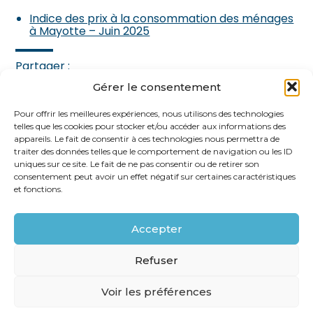
Indice des prix à la consommation des ménages
à Mayotte – Juin 2025
Partager :
Gérer le consentement
FaceBook
Twitter
LinkedIn
Pour offrir les meilleures expériences, nous utilisons des technologies
telles que les cookies pour stocker et/ou accéder aux informations des
appareils. Le fait de consentir à ces technologies nous permettra de
traiter des données telles que le comportement de navigation ou les ID
uniques sur ce site. Le fait de ne pas consentir ou de retirer son
consentement peut avoir un effet négatif sur certaines caractéristiques
et fonctions.
Accepter
Footer
62 rue Ampère 75017 PARIS
Linkedin
Refuser
Principale
Voir les préférences
Footer
PLAN DU SITE
MENTIONS LÉGALES