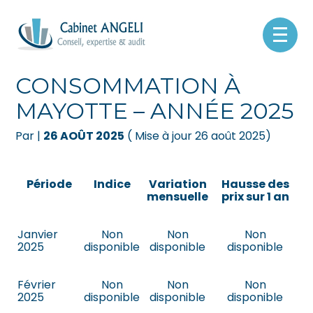
Créer et reprendre une activité
Pilotez votre gestion
Aller
au
INDICE DES PRIX À LA
contenu
Gérer votre quotidien
Suivre votre comptabilité
CONSOMMATION À
MAYOTTE – ANNÉE 2025
Piloter votre entreprise
Gérer vos ressources humaines
Par
|
26 AOÛT 2025
( Mise à jour 26 août 2025)
Développer votre entreprise
Dématérialiser vos documents
Construire votre patrimoine
Période
Indice
Variation
Hausse des
mensuelle
prix sur 1 an
Être prêt pour la facturation
électronique
Janvier
Non
Non
Non
2025
disponible
disponible
disponible
Février
Non
Non
Non
2025
disponible
disponible
disponible