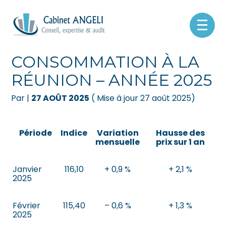
Créer et reprendre une activité
Pilotez votre gestion
Aller
au
INDICE DES PRIX À LA
contenu
Gérer votre quotidien
Suivre votre comptabilité
CONSOMMATION À LA
RÉUNION – ANNÉE 2025
Piloter votre entreprise
Gérer vos ressources humaines
Par
|
27 AOÛT 2025
( Mise à jour 27 août 2025)
Développer votre entreprise
Dématérialiser vos documents
Construire votre patrimoine
Période
Indice
Variation
Hausse des
mensuelle
prix sur 1 an
Être prêt pour la facturation
électronique
Janvier
116,10
+ 0,9 %
+ 2,1 %
2025
Février
115,40
– 0,6 %
+ 1,3 %
2025