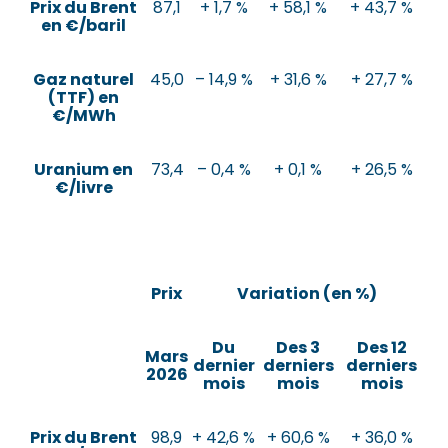
Prix du Brent
87,1
+ 1,7 %
+ 58,1 %
+ 43,7 %
en €/baril
Gaz naturel
45,0
– 14,9 %
+ 31,6 %
+ 27,7 %
(TTF) en
€/MWh
Uranium en
73,4
– 0,4 %
+ 0,1 %
+ 26,5 %
€/livre
Prix
Variation (en %)
Du
Des 3
Des 12
Mars
dernier
derniers
derniers
2026
mois
mois
mois
Prix du Brent
98,9
+ 42,6 %
+ 60,6 %
+ 36,0 %