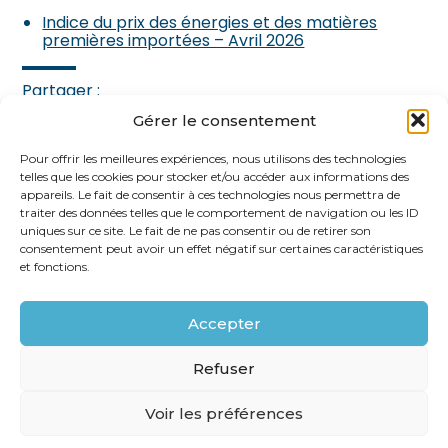
Indice du prix des énergies et des matières
premières importées – Avril 2026
Partager :
Gérer le consentement
FaceBook
Twitter
LinkedIn
Pour offrir les meilleures expériences, nous utilisons des technologies
telles que les cookies pour stocker et/ou accéder aux informations des
appareils. Le fait de consentir à ces technologies nous permettra de
traiter des données telles que le comportement de navigation ou les ID
uniques sur ce site. Le fait de ne pas consentir ou de retirer son
consentement peut avoir un effet négatif sur certaines caractéristiques
et fonctions.
Accepter
Footer
62 rue Ampère 75017 PARIS
Linkedin
Refuser
Principale
Voir les préférences
Footer
PLAN DU SITE
MENTIONS LÉGALES