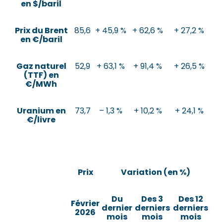
en $/baril
Prix du Brent
85,6
+ 45,9 %
+ 62,6 %
+ 27,2 %
en €/baril
Gaz naturel
52,9
+ 63,1 %
+ 91,4 %
+ 26,5 %
(TTF) en
€/MWh
Uranium en
73,7
– 1,3 %
+ 10,2 %
+ 24,1 %
€/livre
Prix
Variation (en %)
Du
Des 3
Des 12
Février
dernier
derniers
derniers
2026
mois
mois
mois