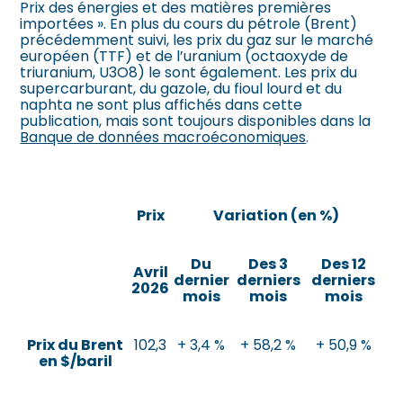
Prix des énergies et des matières premières
importées ». En plus du cours du pétrole (Brent)
précédemment suivi, les prix du gaz sur le marché
européen (TTF) et de l’uranium (octaoxyde de
triuranium, U3O8) le sont également. Les prix du
supercarburant, du gazole, du fioul lourd et du
naphta ne sont plus affichés dans cette
publication, mais sont toujours disponibles dans la
Banque de données macroéconomiques
.
Prix
Variation (en %)
Du
Des 3
Des 12
Avril
dernier
derniers
derniers
2026
mois
mois
mois
Prix du Brent
102,3
+ 3,4 %
+ 58,2 %
+ 50,9 %
en $/baril