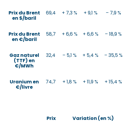
Prix du Brent
69,4
+ 7,3 %
+ 9,1 %
– 7,9 %
en $/baril
Prix du Brent
58,7
+ 6,6 %
+ 6,6 %
– 18,9 %
en €/baril
Gaz naturel
32,4
– 5,1 %
+ 5,4 %
– 35,5 %
(TTF) en
€/MWh
Uranium en
74,7
+ 1,8 %
+ 11,9 %
+ 15,4 %
€/livre
Prix
Variation (en %)