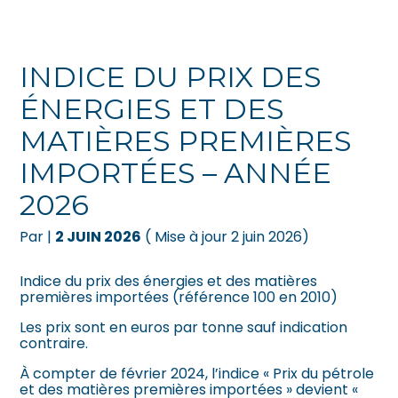
Créer et reprendre une activité
Pilotez votre gestion
INDICE DU PRIX DES
Gérer votre quotidien
Suivre votre comptabilité
ÉNERGIES ET DES
MATIÈRES PREMIÈRES
Piloter votre entreprise
Gérer vos ressources humaines
IMPORTÉES – ANNÉE
Développer votre entreprise
Dématérialiser vos documents
2026
Construire votre patrimoine
Par
|
2 JUIN 2026
( Mise à jour 2 juin 2026)
Être prêt pour la facturation
Indice du prix des énergies et des matières
électronique
premières importées (référence 100 en 2010)
Les prix sont en euros par tonne sauf indication
contraire.
À compter de février 2024, l’indice « Prix du pétrole
et des matières premières importées » devient «